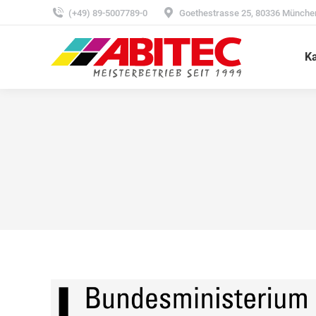
(+49) 89-5007789-0
Goethestrasse 25, 80336 Münche
Ka