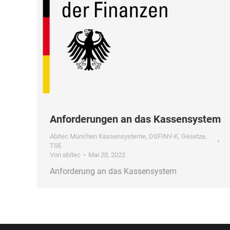
Anforderungen an das Kassensystem
Abitec München Kassensysteme
,
DSFINV-K
,
Gesetze
,
TSE
Von
abitec
Mai 20, 2022
Anforderung an das Kassensystem