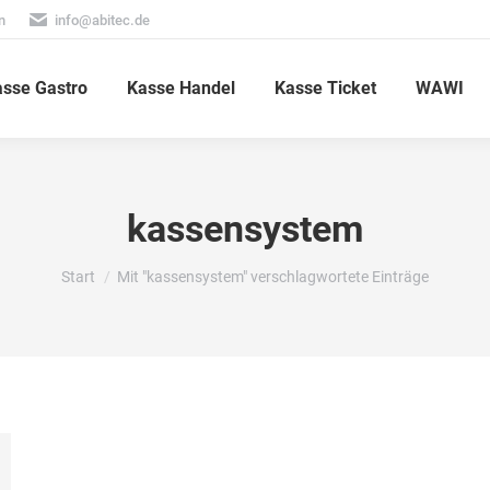
n
info@abitec.de
sse Gastro
Kasse Handel
Kasse Ticket
WAWI
kassensystem
Sie befinden sich hier:
Start
Mit "kassensystem" verschlagwortete Einträge