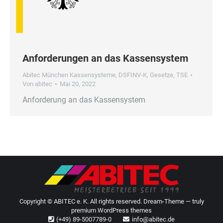
Anforderungen an das Kassensystem
Abitec München Kassensysteme
,
DSFINV-K
,
Gesetze
,
TSE
Von
abitec
Mai 20, 2022
Anforderung an das Kassensystem
Copyright © ABITEC e. K. All rights reserved. Dream-Theme — truly
premium WordPress themes
(+49) 89-5007789-0
info@abitec.de