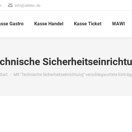
n
info@abitec.de
sse Gastro
Kasse Handel
Kasse Ticket
WAWI
chnische Sicherheitseinricht
Sie befinden sich hier:
Start
Mit "Technische Sicherheitseinrichtung" verschlagwortete Einträg