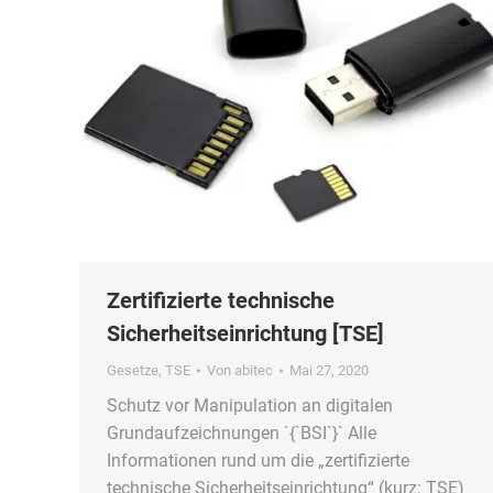
Zertifizierte technische
Sicherheitseinrichtung [TSE]
Gesetze
,
TSE
Von
abitec
Mai 27, 2020
Schutz vor Manipulation an digitalen
Grundaufzeichnungen `{`BSI`}` Alle
Informationen rund um die „zertifizierte
technische Sicherheitseinrichtung“ (kurz: TSE)