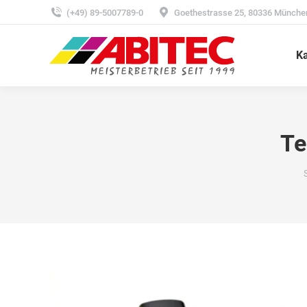
(+49) 89-5007789-0
Goethestrasse 25, 80336 Münche
Ka
Te